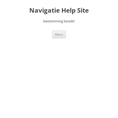
Ga
naar
Navigatie Help Site
de
inhoud
bestemming bereikt
Menu