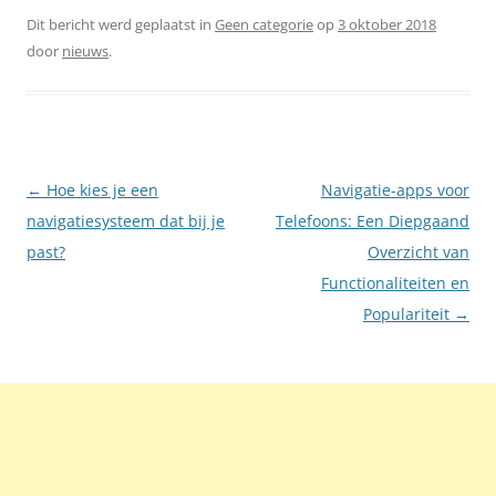
Dit bericht werd geplaatst in
Geen categorie
op
3 oktober 2018
door
nieuws
.
Berichtnavigatie
←
Hoe kies je een
Navigatie-apps voor
navigatiesysteem dat bij je
Telefoons: Een Diepgaand
past?
Overzicht van
Functionaliteiten en
Populariteit
→