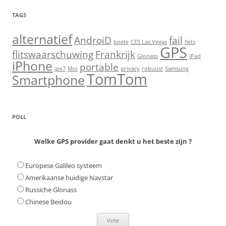
TAGS
alternatief
AndroiD
fail
boete
CES Las Vegas
fiets
GPS
flitswaarschuwing
Frankrijk
Glonass
iPad
iPhone
portable
ipx7
Mio
privacy
robuust
Samsung
TomTom
Smartphone
POLL
Welke GPS provider gaat denkt u het beste zijn ?
Europese Galileo systeem
Amerikaanse huidige Navstar
Russiche Glonass
Chinese Beidou