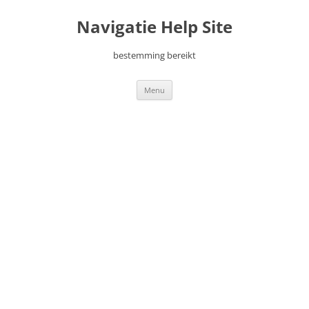
Ga
naar
Navigatie Help Site
de
inhoud
bestemming bereikt
Menu