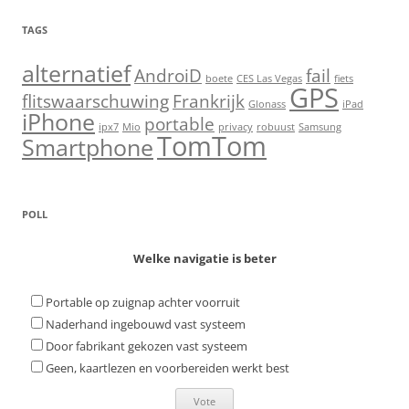
TAGS
alternatief
AndroiD
fail
boete
CES Las Vegas
fiets
GPS
flitswaarschuwing
Frankrijk
Glonass
iPad
iPhone
portable
ipx7
Mio
privacy
robuust
Samsung
TomTom
Smartphone
POLL
Welke navigatie is beter
Portable op zuignap achter voorruit
Naderhand ingebouwd vast systeem
Door fabrikant gekozen vast systeem
Geen, kaartlezen en voorbereiden werkt best